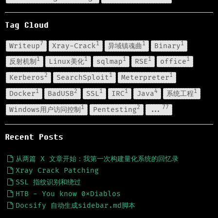
Tag Cloud
7
1
1
1
Writeup
Xray-Crack
异域镇魂曲
Binary
1
1
1
1
1
反射机制
Linux美化
sqlmap
RSE
office
2
1
1
Kerberos
SearchSploit
Meterpreter
1
2
1
1
4
1
Docker
BadUSB
SSL
IRC
Java
系统工程
1
2
77
Windows用户访问控制
Pentesting
...
Recent Posts
从两篇 X 文章开始：我第一次构建量化系统的回忆录
Xray Crack Patching
SSL 指纹识别和绕过
HTB - You know 0xDiablos
Docsify 自动生成sidebar.md脚本