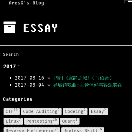
AresX's Blog
ESSAY
2017
2017-08-16
»
[转]《寂静之城》(马伯庸)
2017-08-04
»
异域镇魂曲:主管信仰与客观实在
Categories
10
2
4
2
CTF
Code Auditing
Codeing
Essay
7
26
1
Linux
Pentesting
Quant
1
16
Reverse Engineering
Useless Skill