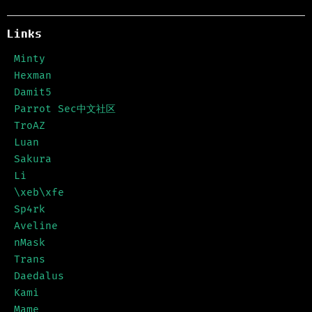
Links
Minty
Hexman
Damit5
Parrot Sec中文社区
TroAZ
Luan
Sakura
Li
\xeb\xfe
Sp4rk
Aveline
nMask
Trans
Daedalus
Kami
Mame