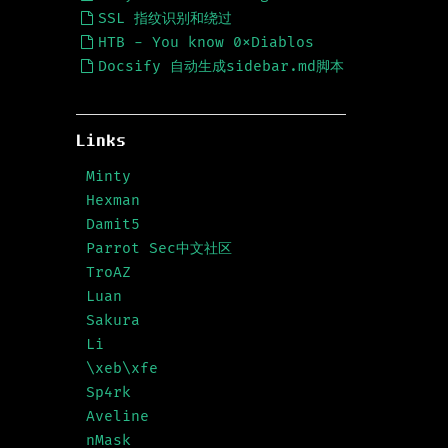
SSL 指纹识别和绕过
HTB - You know 0xDiablos
Docsify 自动生成sidebar.md脚本
Links
Minty
Hexman
Damit5
Parrot Sec中文社区
TroAZ
Luan
Sakura
Li
\xeb\xfe
Sp4rk
Aveline
nMask