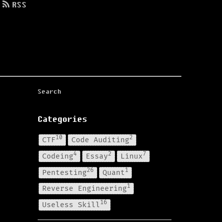
RSS
Categories
10
2
CTF
Code Auditing
4
2
7
Codeing
Essay
Linux
26
1
Pentesting
Quant
1
Reverse Engineering
16
Useless Skill