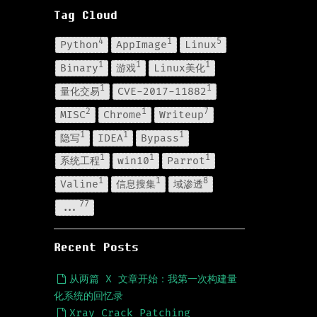
Tag Cloud
4
1
5
Python
AppImage
Linux
1
1
1
Binary
游戏
Linux美化
1
1
量化交易
CVE-2017-11882
2
1
7
MISC
Chrome
Writeup
1
1
1
隐写
IDEA
Bypass
1
1
1
系统工程
win10
Parrot
1
1
8
Valine
信息搜集
域渗透
77
...
Recent Posts
从两篇 X 文章开始：我第一次构建量
化系统的回忆录
Xray Crack Patching